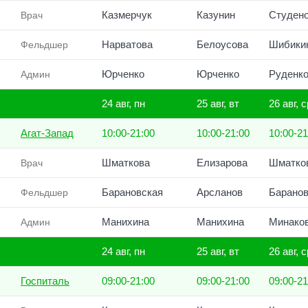
Казмерчук
Казунин
Студен
Врач
Нарватова
Белоусова
Шибики
Фельдшер
Юрченко
Юрченко
Руденк
Админ
24 авг, пн
25 авг, вт
26 авг, с
Агат-Запад
10:00-21:00
10:00-21:00
10:00-21
Шматкова
Елизарова
Шматко
Врач
Барановская
Арсланов
Баранов
Фельдшер
Манихина
Манихина
Минако
Админ
24 авг, пн
25 авг, вт
26 авг, с
Госпиталь
09:00-21:00
09:00-21:00
09:00-21