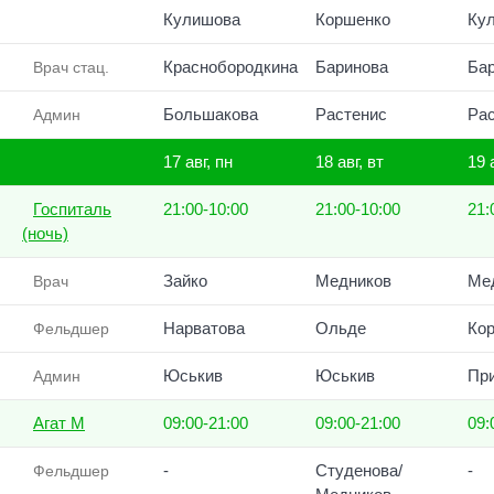
Кулишова
Коршенко
Ку
Краснобородкина
Баринова
Ба
Врач стац.
Большакова
Растенис
Ра
Админ
17 авг, пн
18 авг, вт
19 
Госпиталь
21:00-10:00
21:00-10:00
21:
(ночь)
Зайко
Медников
Ме
Врач
Нарватова
Ольде
Ко
Фельдшер
Юськив
Юськив
Пр
Админ
Агат М
09:00-21:00
09:00-21:00
09:
-
Студенова/
-
Фельдшер