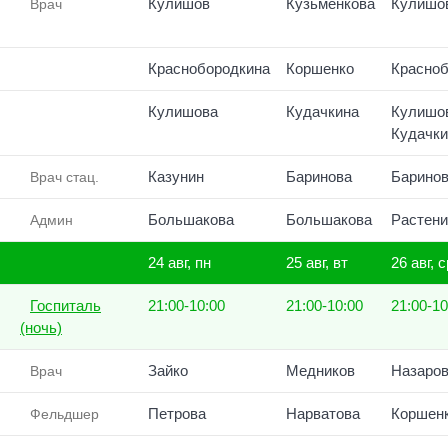
Кулишов
Кузьменкова
Кулишо
Врач
Краснобородкина
Коршенко
Красноб
Кулишова
Кудачкина
Кулишо
Кудачки
Казунин
Баринова
Барино
Врач стац.
Большакова
Большакова
Растени
Админ
24 авг, пн
25 авг, вт
26 авг, с
Госпиталь
21:00-10:00
21:00-10:00
21:00-10
(ночь)
Зайко
Медников
Назаро
Врач
Петрова
Нарватова
Коршен
Фельдшер