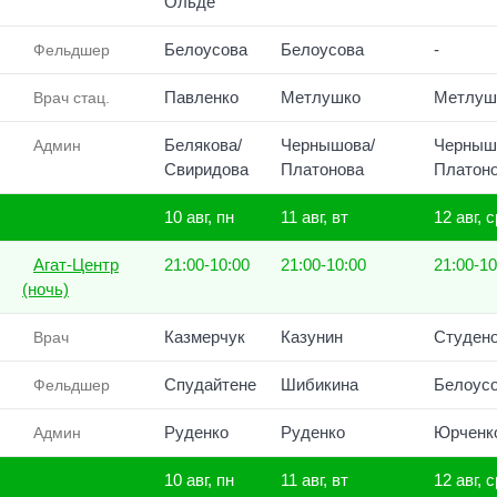
Ольде
Белоусова
Белоусова
-
Фельдшер
Павленко
Метлушко
Метлуш
Врач стац.
Белякова/
Чернышова/
Черныш
Админ
Свиридова
Платонова
Платон
10 авг, пн
11 авг, вт
12 авг, с
Агат-Центр
21:00-10:00
21:00-10:00
21:00-10
(ночь)
Казмерчук
Казунин
Студен
Врач
Спудайтене
Шибикина
Белоус
Фельдшер
Руденко
Руденко
Юрченк
Админ
10 авг, пн
11 авг, вт
12 авг, с