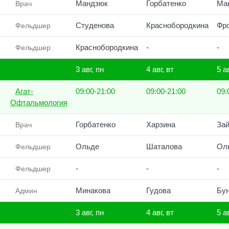
Мандзюк
Горбатенко
Ма
Врач
Студенова
Краснобородкина
Фр
Фельдшер
Краснобородкина
-
-
Фельдшер
3 авг, пн
4 авг, вт
5 а
Агат-
09:00-21:00
09:00-21:00
09:
Офтальмология
Горбатенко
Харзина
Зай
Врач
Ольде
Шаталова
Ол
Фельдшер
-
-
-
Фельдшер
Минакова
Гудова
Бу
Админ
3 авг, пн
4 авг, вт
5 а