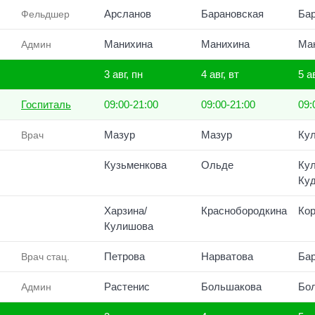
Арсланов
Барановская
Ба
Фельдшер
Манихина
Манихина
Ма
Админ
3 авг, пн
4 авг, вт
5 а
Госпиталь
09:00-21:00
09:00-21:00
09:
Мазур
Мазур
Ку
Врач
Кузьменкова
Ольде
Ку
Ку
Харзина/
Краснобородкина
Ко
Кулишова
Петрова
Нарватова
Ба
Врач стац.
Растенис
Большакова
Бо
Админ