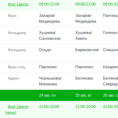
Агат-Центр
09:00-21:00
09:00-21:00
09:00-21
Захаров/
Захаров/
Пантюш
Врач
Медведева
Медведева
Хуциева/
Хуциева/
Голенко
Фельдшер
Сахновская
Хмиль
Ольде
Барановская
Спицын
Фельдшер
Павленко
Павленко
Казарян
Врач стац.
Чернышова/
Белякова
Беляков
Админ
Минакова
Свирид
24 авг, пн
25 авг, вт
26 авг, с
Агат-Центр
21:00-10:00
21:00-10:00
21:00-10
(ночь)