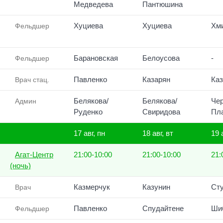
Медведева
Пантюшина
Хуциева
Хуциева
Хм
Фельдшер
Барановская
Белоусова
-
Фельдшер
Павленко
Казарян
Каз
Врач стац.
Белякова/
Белякова/
Че
Админ
Руденко
Свиридова
Пл
17 авг, пн
18 авг, вт
19 
Агат-Центр
21:00-10:00
21:00-10:00
21:
(ночь)
Казмерчук
Казунин
Ст
Врач
Павленко
Спудайтене
Ши
Фельдшер