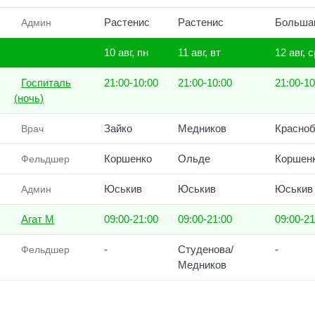
Растенис
Растенис
Больша
Админ
10 авг, пн
11 авг, вт
12 авг, с
Госпиталь
21:00-10:00
21:00-10:00
21:00-10
(ночь)
Зайко
Медников
Красноб
Врач
Коршенко
Ольде
Коршен
Фельдшер
Юськив
Юськив
Юськив
Админ
Агат М
09:00-21:00
09:00-21:00
09:00-21
-
Студенова/
-
Фельдшер
Медников