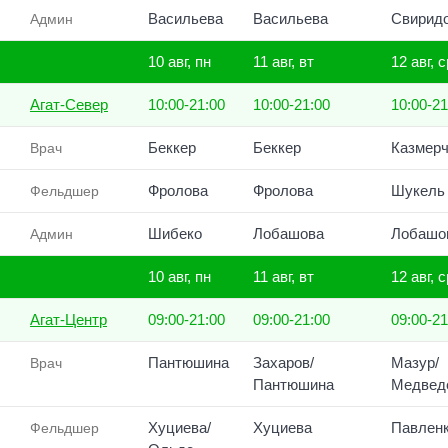
Васильева
Васильева
Свирид
Админ
10 авг, пн
11 авг, вт
12 авг, с
Агат-Север
10:00-21:00
10:00-21:00
10:00-21
Беккер
Беккер
Казмерч
Врач
Фролова
Фролова
Шукель
Фельдшер
Шибеко
Лобашова
Лобашо
Админ
10 авг, пн
11 авг, вт
12 авг, с
Агат-Центр
09:00-21:00
09:00-21:00
09:00-21
Пантюшина
Захаров/
Мазур/
Врач
Пантюшина
Медвед
Хуциева/
Хуциева
Павлен
Фельдшер