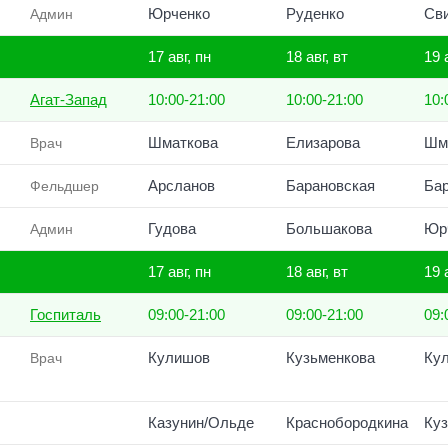
Юрченко
Руденко
Св
Админ
17 авг, пн
18 авг, вт
19 
Агат-Запад
10:00-21:00
10:00-21:00
10:
Шматкова
Елизарова
Шм
Врач
Арсланов
Барановская
Ба
Фельдшер
Гудова
Большакова
Юр
Админ
17 авг, пн
18 авг, вт
19 
Госпиталь
09:00-21:00
09:00-21:00
09:
Кулишов
Кузьменкова
Ку
Врач
Казунин/Ольде
Краснобородкина
Ку