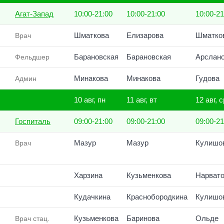
Агат-Запад
10:00-21:00
10:00-21:00
10:00-21
Шматкова
Елизарова
Шматко
Врач
Барановская
Барановская
Арслан
Фельдшер
Минакова
Минакова
Гудова
Админ
10 авг, пн
11 авг, вт
12 авг, с
Госпиталь
09:00-21:00
09:00-21:00
09:00-21
Мазур
Мазур
Кулишо
Врач
Харзина
Кузьменкова
Нарват
Кудачкина
Краснобородкина
Кулишо
Кузьменкова
Баринова
Ольде
Врач стац.