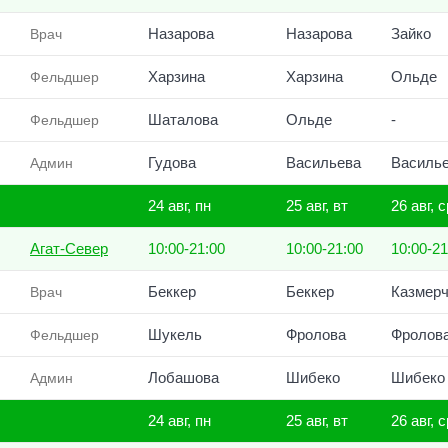
Назарова
Назарова
Зайко
Врач
Харзина
Харзина
Ольде
Фельдшер
Шаталова
Ольде
-
Фельдшер
Гудова
Васильева
Василь
Админ
24 авг, пн
25 авг, вт
26 авг, с
Агат-Север
10:00-21:00
10:00-21:00
10:00-21
Беккер
Беккер
Казмерч
Врач
Шукель
Фролова
Фролов
Фельдшер
Лобашова
Шибеко
Шибеко
Админ
24 авг, пн
25 авг, вт
26 авг, с