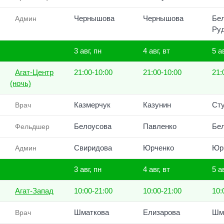
Чернышова
Чернышова
Бел
Админ
Ру
3 авг, пн
4 авг, вт
5 а
Агат-Центр
21:00-10:00
21:00-10:00
21:
(ночь)
Казмерчук
Казунин
Ст
Врач
Белоусова
Павленко
Бе
Фельдшер
Свиридова
Юрченко
Юр
Админ
3 авг, пн
4 авг, вт
5 а
Агат-Запад
10:00-21:00
10:00-21:00
10:
Шматкова
Елизарова
Шм
Врач