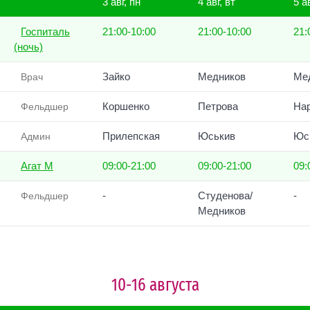
3 авг, пн
4 авг, вт
5 а
Госпиталь
21:00-10:00
21:00-10:00
21:
(ночь)
Зайко
Медников
Ме
Врач
Коршенко
Петрова
На
Фельдшер
Прилепская
Юськив
Юс
Админ
Агат М
09:00-21:00
09:00-21:00
09:
-
Студенова/
-
Фельдшер
Медников
10-16 августа