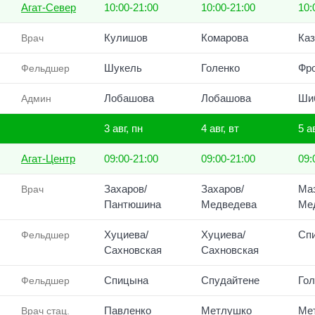
Агат-Север
10:00-21:00
10:00-21:00
10:
Кулишов
Комарова
Ка
Врач
Шукель
Голенко
Фр
Фельдшер
Лобашова
Лобашова
Ши
Админ
3 авг, пн
4 авг, вт
5 а
Агат-Центр
09:00-21:00
09:00-21:00
09:
Захаров/
Захаров/
Маз
Врач
Пантюшина
Медведева
Ме
Хуциева/
Хуциева/
Сп
Фельдшер
Сахновская
Сахновская
Спицына
Спудайтене
Гол
Фельдшер
Павленко
Метлушко
Ме
Врач стац.