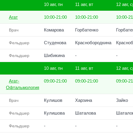
10 авг, пн
11 авг, вт
12 авг, с
Агат
10:00-21:00
10:00-21:00
10:00-21
Комарова
Горбатенко
Горбате
Врач
Студенова
Краснобородкина
Красноб
Фельдшер
Шибикина
-
-
Фельдшер
10 авг, пн
11 авг, вт
12 авг, с
Агат-
09:00-21:00
09:00-21:00
09:00-21
Офтальмология
Кулишов
Харзина
Зайко
Врач
Кулишова
Шаталова
Шатало
Фельдшер
-
-
-
Фельдшер