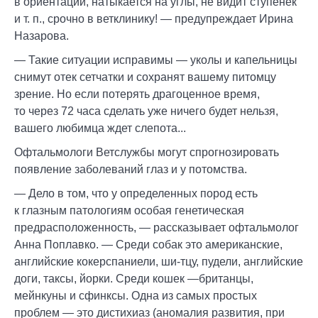
в ориентации, натыкается на углы, не видит ступенек
и т. п., срочно в ветклинику! — предупреждает Ирина
Назарова.
— Такие ситуации исправимы — уколы и капельницы
снимут отек сетчатки и сохранят вашему питомцу
зрение. Но если потерять драгоценное время,
то через 72 часа сделать уже ничего будет нельзя,
вашего любимца ждет слепота...
Офтальмологи Ветслужбы могут спрогнозировать
появление заболеваний глаз и у потомства.
— Дело в том, что у определенных пород есть
к глазным патологиям особая генетическая
предрасположенность, — рассказывает офтальмолог
Анна Поплавко. — Среди собак это американские,
английские кокерспаниели, ши-тцу, пудели, английские
доги, таксы, йорки. Среди кошек —британцы,
мейнкуны и сфинксы. Одна из самых простых
проблем — это дистихиаз (аномалия развития, при