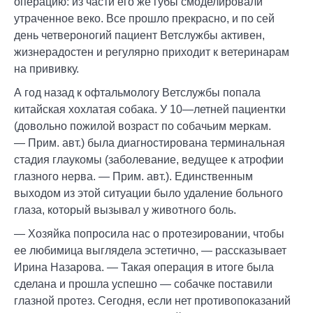
операцию: из части его же губы смоделировали
утраченное веко. Все прошло прекрасно, и по сей
день четвероногий пациент Ветслужбы активен,
жизнерадостен и регулярно приходит к ветеринарам
на прививку.
А год назад к офтальмологу Ветслужбы попала
китайская хохлатая собака. У 10—летней пациентки
(довольно пожилой возраст по собачьим меркам.
— Прим. авт.) была диагностирована терминальная
стадия глаукомы (заболевание, ведущее к атрофии
глазного нерва. — Прим. авт.). Единственным
выходом из этой ситуации было удаление больного
глаза, который вызывал у животного боль.
— Хозяйка попросила нас о протезировании, чтобы
ее любимица выглядела эстетично, — рассказывает
Ирина Назарова. — Такая операция в итоге была
сделана и прошла успешно — собачке поставили
глазной протез. Сегодня, если нет противопоказаний