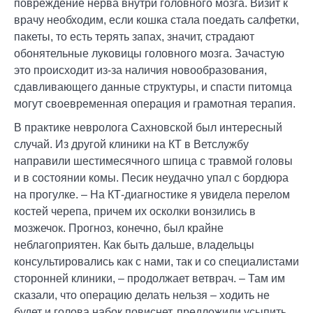
повреждение нерва внутри головного мозга. Визит к
врачу необходим, если кошка стала поедать салфетки,
пакеты, то есть терять запах, значит, страдают
обонятельные луковицы головного мозга. Зачастую
это происходит из-за наличия новообразования,
сдавливающего данные структуры, и спасти питомца
могут своевременная операция и грамотная терапия.
В практике невролога Сахновской был интересный
случай. Из другой клиники на КТ в Ветслужбу
направили шестимесячного шпица с травмой головы
и в состоянии комы. Песик неудачно упал с бордюра
на прогулке. – На КТ-диагностике я увидела перелом
костей черепа, причем их осколки вонзились в
мозжечок. Прогноз, конечно, был крайне
неблагоприятен. Как быть дальше, владельцы
консультировались как с нами, так и со специалистами
сторонней клиники, – продолжает ветврач. – Там им
сказали, что операцию делать нельзя – ходить не
будет и голова набок повиснет, предложили усыпить.