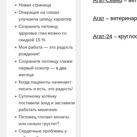
Агат-Север
– вет
Новая страница
Операция на глазах
Агат
– ветеринарн
улучшила шпицу характер
Сохранить питомцу
здоровье глаз можно со
Агат-24
– кругло
скидкой 15 %
Моя работа — это радость
рождения!
Сохраните питомцу глазки:
первый осмотр — в два
месяца
Когда пациенты начинают
писать и есть, это радость!
Суточному котёнку
поставили зонд и заставили
работать кишечник
Питомец глотает монеты
или сильно грустит?
Сердечные проблемы у