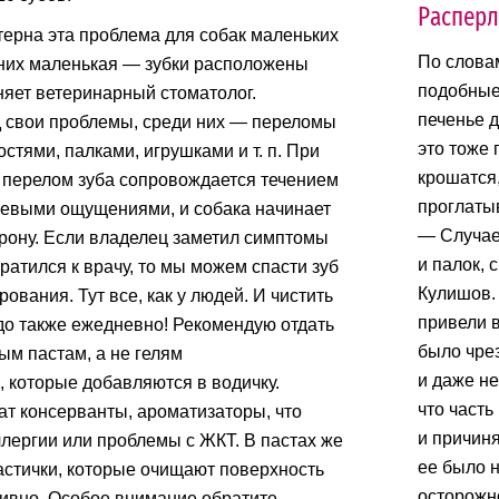
Расперл
ерна эта проблема для собак маленьких
По слова
 них маленькая — зубки расположены
подобные
няет ветеринарный стоматолог.
печенье д
 свои проблемы, среди них — переломы
это тоже 
остями, палками, игрушками и т. п. При
крошатся,
перелом зуба сопровождается течением
проглаты
олевыми ощущениями, и собака начинает
— Случает
орону. Если владелец заметил симптомы
и палок, 
атился к врачу, то мы можем спасти зуб
Кулишов.
вания. Тут все, как у людей. И чистить
привели в
о также ежедневно! Рекомендую отдать
было чре
ым пастам, а не гелям
и даже не
, которые добавляются в водичку.
что часть
т консерванты, ароматизаторы, что
и причин
лергии или проблемы с ЖКТ. В пастах же
ее было н
астички, которые очищают поверхность
осторожн
ивно. Особое внимание обратите