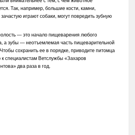
ыли внимательнее с тем, с чем животное
тся. Так, например, большие кости, камни,
зачастую играют собаки, могут повредить зубную
полость — это начало пищеварения любого
а, а зубы — неотъемлемая часть пищеварительной
Чтобы сохранить ее в порядке, приводите питомца
р к специалистам Ветслужбы «Захаров
това» два раза в год.