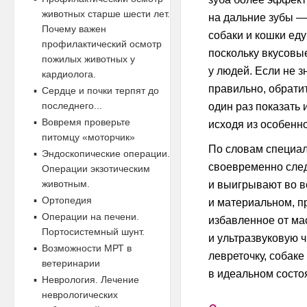
животных старше шести лет.
на дальние зубы —
Почему важен
собаки и кошки еду
профилактический осмотр
поскольку вкусовы
пожилых животных у
у людей. Если не з
кардиолога.
правильно, обратит
Сердце и почки терпят до
последнего...
один раз показать 
Вовремя проверьте
исходя из особенн
питомцу «моторчик»
По словам специал
Эндоскопические операции.
своевременно след
Операции экзотическим
животным.
и выигрывают во в
Ортопедия
и материальном, пр
Операции на печени.
избавленное от мас
Портосистемный шунт.
и ультразвуковую ч
Возможности МРТ в
левреточку, собаке 
ветеринарии
в идеальном состо
Неврология. Лечение
неврологических