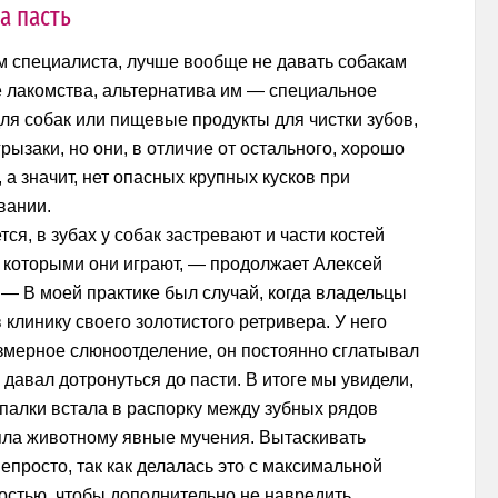
а пасть
м специалиста, лучше вообще не давать собакам
 лакомства, альтернатива им — специальное
ля собак или пищевые продукты для чистки зубов,
грызаки, но они, в отличие от остального, хорошо
 а значит, нет опасных крупных кусков при
вании.
ся, в зубах у собак застревают и части костей
с которыми они играют, — продолжает Алексей
 — В моей практике был случай, когда владельцы
 клинику своего золотистого ретривера. У него
змерное слюноотделение, он постоянно сглатывал
 давал дотронуться до пасти. В итоге мы увидели,
 палки встала в распорку между зубных рядов
яла животному явные мучения. Вытаскивать
епросто, так как делалась это с максимальной
остью, чтобы дополнительно не навредить