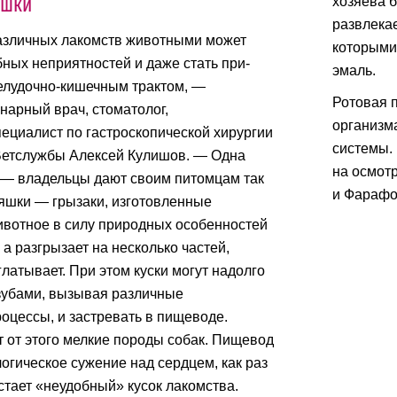
яшки
хозяева б
развлекае
азличных лакомств животными может
которыми 
бных неприятностей и даже стать при-
эмаль.
елудочно-кишечным трактом, —
Ротовая 
нарный врач, стоматолог,
организм
пециалист по гастроскопической хирургии
системы. 
Ветслужбы Алексей Кулишов. — Одна
на осмот
 — владельцы дают своим питомцам так
и Фарафон
яшки — грызаки, изготовленные
ивотное в силу природных особенностей
 а разгрызает на несколько частей,
латывает. При этом куски могут надолго
зубами, вызывая различные
оцессы, и застревать в пищеводе.
 от этого мелкие породы собак. Пищевод
огическое сужение над сердцем, как раз
стает «неудобный» кусок лакомства.