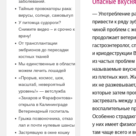
Опасные вкусн
заболеваний.
Тайные провокаторы рака:
— Употребление р
вирусы, солнце, самовыгул
привести к ряду зу
У питомца судороги?
Снимите видео – и срочно к
чиной проблем с ж
врачу!
продолжает ветери
От трансплантации
гастроэнтеролог, с
эмбрионов до пересадки
и криодеструкции 
костных тканей
из частых проблем
Мы единственные в области
называемые вкусн
можем лечить лошадей
из плотных жил. Ж
«Прорыв, космос, шок,
масштаб, невероятный
их не разжевывает,
уровень!» — ветслужба
которые затем прог
«Захаров и Фарафонтова»
застревать между 
открыла в Калининграде
воспалительные пр
Ветеринарный госпиталь
Особенно страдают
Грыжа позвоночника, отказ
у них имеет физиол
лап и почти нулевые шансы
там чаще всего и в
Застрявшую в окне кошку