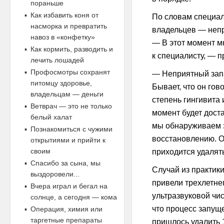
пораньше
Как избавить коня от
По словам специал
насморка и превратить
владельцев — непр
навоз в «конфетку»
— В этот момент м
Как кормить, разводить и
к специалисту, — 
лечить лошадей
Профосмотры сохранят
— Неприятный запа
питомцу здоровье,
Бывает, что он гово
владельцам — деньги
степень гингивита 
Ветврач — это не только
момент будет доста
белый халат
мы обнаруживаем з
Познакомиться с чужими
восстановлению. О
открытиями и прийти к
своим
приходится удалять
Спасибо за сына, мы
Случай из практики
выздоровели...
привели трехлетнег
Вчера играл и бегал на
ультразвуковой чис
солнце, а сегодня — кома
что процесс запущ
Операция, химия или
таргетные препараты
пришлось удалить 1