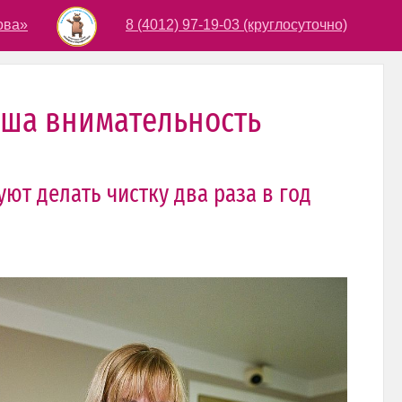
ова»
8 (4012) 97-19-03 (круглосуточно)
аша внимательность
т делать чистку два раза в год