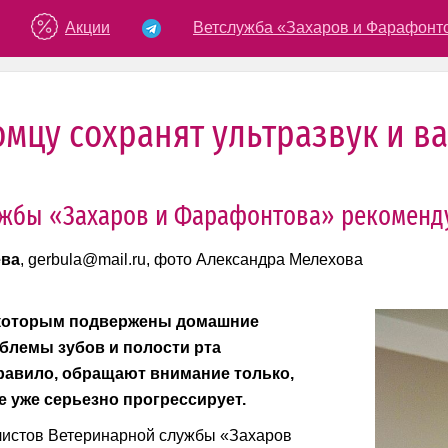
Акции
Ветслужба «Захаров и Фарафонт
омцу сохранят ультразвук и в
жбы «Захаров и Фарафонтова» рекомендую
ёва
, gerbula@mail.ru, фото Александра Мелехова
 которым подвержены домашние
блемы зубов и полости рта
равило, обращают внимание только,
е уже серьезно прогрессирует.
листов Ветеринарной службы «Захаров