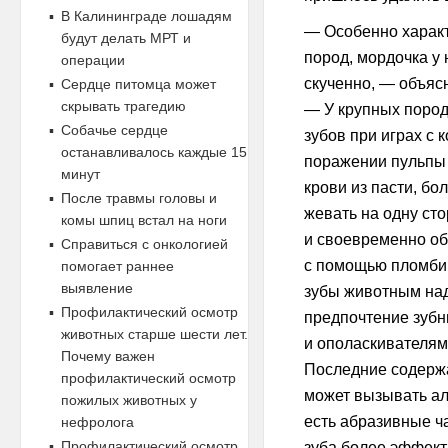
В Калининграде лошадям
— Особенно характ
будут делать МРТ и
пород, мордочка у
операции
скученно, — объяс
Сердце питомца может
скрывать трагедию
— У крупных пород
Собачье сердце
зубов при играх с к
останавливалось каждые 15
поражении пульпы 
минут
крови из пасти, б
После травмы головы и
жевать на одну ст
комы шпиц встал на ноги
и своевременно обр
Справиться с онкологией
с помощью пломбиро
помогает раннее
выявление
зубы животным над
Профилактический осмотр
предпочтение зубн
животных старше шести лет.
и ополаскивателям
Почему важен
Последние содержа
профилактический осмотр
может вызывать ал
пожилых животных у
есть абразивные ч
нефролога
Профилактический осмотр
зуба более эффект