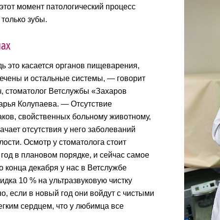
этот момент патологический процесс
 только зубы.
пах
ь это касается органов пищеварения,
лечены и остальные системы, — говорит
, стоматолог Ветслужбы «Захаров
рья Колупаева. — Отсутствие
аков, свойственных больному животному,
ачает отсутствия у него заболеваний
лости. Осмотр у стоматолога стоит
 год в плановом порядке, и сейчас самое
о конца декабря у нас в Ветслужбе
кидка 10 % на ультразвуковую чистку
но, если в новый год они войдут с чистыми
егким сердцем, что у любимца все