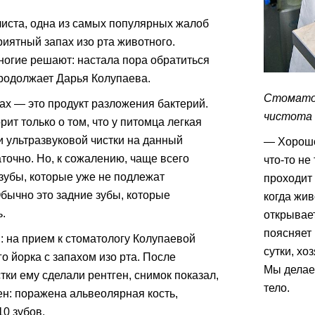
иста, одна из самых популярных жалоб
иятный запах изо рта животного.
ногие решают: настала пора обратиться
продолжает Дарья Колупаева.
Стоматол
х — это продукт разложения бактерий.
чистота 
рит только о том, что у питомца легкая
и ультразвуковой чистки на данный
— Хорошо,
точно. Но, к сожалению, чаще всего
что-то не
убы, которые уже не подлежат
проходит 
бычно это задние зубы, которые
когда жив
.
открывает
поясняет 
: на прием к стоматологу Колупаевой
сутки, хо
о йорка с запахом изо рта. После
Мы делае
тки ему сделали рентген, снимок показал,
тело.
ен: поражена альвеолярная кость,
0 зубов.