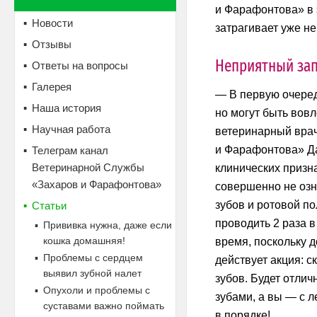
и Фарафонтова» в 
Новости
затрагивает уже не
Отзывы
Неприятный за
Ответы на вопросы
Галерея
— В первую очеред
Наша история
но могут быть вов
Научная работа
ветеринарный врач
и Фарафонтова» Да
Телеграм канал
Ветеринарной Службы
клинических призн
«Захаров и Фарафонтова»
совершенно не озн
зубов и ротовой по
Статьи
проводить 2 раза в
Прививка нужна, даже если
кошка домашняя!
время, поскольку д
Проблемы с сердцем
действует акция: с
выявил зубной налет
зубов. Будет отлич
Опухоли и проблемы с
зубами, а вы — с л
суставами важно поймать
в порядке!