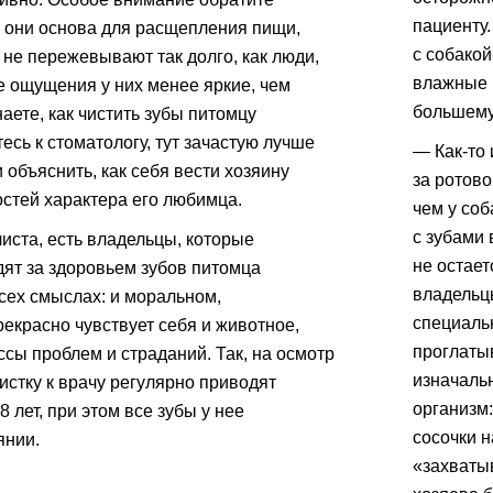
пациенту.
 они основа для расщепления пищи,
с собакой
 не пережевывают так долго, как люди,
влажные 
е ощущения у них менее яркие, чем
большему
наете, как чистить зубы питомцу
есь к стоматологу, тут зачастую лучше
— Как-то
и объяснить, как себя вести хозяину
за ротов
остей характера его любимца.
чем у со
с зубами 
иста, есть владельцы, которые
не остает
ят за здоровьем зубов питомца
владельц
сех смыслах: и моральном,
специаль
екрасно чувствует себя и животное,
проглаты
сы проблем и страданий. Так, на осмотр
изначальн
истку к врачу регулярно приводят
организм:
8 лет, при этом все зубы у нее
сосочки н
янии.
«захваты